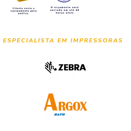
ESPECIALISTA EM IMPRESSORAS